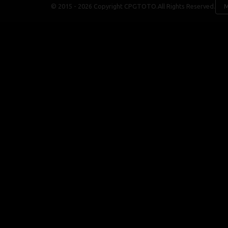
© 2015 - 2026 Copyright CPGTOTO.
All Rights Reserved.
M