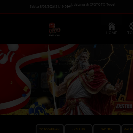
Selamat datang di CPGTOTO Togel
Sabtu 8/08/2026 21:19:05
HOME
TO
TOTO WUHAN
HK SIANG
SYDNEY
MALAY