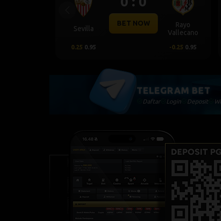
0 : 0
Previous
BET NOW
SK Sturm
Sparta Praha
Fenerbahce
Graz
-1
-0.96
-0.5
0.95
0.5
0.87
TELEGRAM BET
Daftar
Login
Deposit
Wi