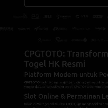
CPGTOTO: Transforma
Togel HK Resmi
Platform Modern untuk Pec
CPGTOTO
hadir sebagai wajah baru dunia gaming online u
yang praktis, serta hasil yang cepat, CPGTOTO berkomitme
Slot Online & Permainan 
Bukan cuma togel online,
CPGTOTO
juga menghadirkan peng