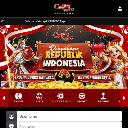
Selamat datang di CPGTOTO Togel
TOGEL
SLOT
LIVE CASINO
SPORT
ARCADE
SABU