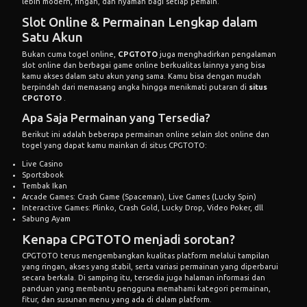
lebih modern, ringan, dan nyaman bagi setiap pemain.
Slot Online & Permainan Lengkap dalam
Satu Akun
Bukan cuma togel online,
CPGTOTO
juga menghadirkan pengalaman
slot online dan berbagai game online berkualitas lainnya yang bisa
kamu akses dalam satu akun yang sama. Kamu bisa dengan mudah
berpindah dari memasang angka hingga menikmati putaran di
situs
CPGTOTO
.
Apa Saja Permainan yang Tersedia?
Berikut ini adalah beberapa permainan online selain slot online dan
togel yang dapat kamu mainkan di situs CPGTOTO:
Live Casino
Sportsbook
Tembak Ikan
Arcade Games: Crash Game (Spaceman), Live Games (Lucky Spin)
Interactive Games: Plinko, Crash Gold, Lucky Drop, Video Poker, dll
Sabung Ayam
Kenapa CPGTOTO menjadi sorotan?
CPGTOTO terus mengembangkan kualitas platform melalui tampilan
yang ringan, akses yang stabil, serta variasi permainan yang diperbarui
secara berkala. Di samping itu, tersedia juga halaman informasi dan
panduan yang membantu pengguna memahami kategori permainan,
fitur, dan susunan menu yang ada di dalam platform.