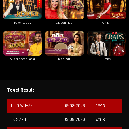
Poker Lobby
Dragon Tiger
Fan Tan
Super Andar Bahar
Teen Patti
Craps
Togel Result
TOTO WUHAN
09-08-2026
1695
HK SIANG
09-08-2026
4008