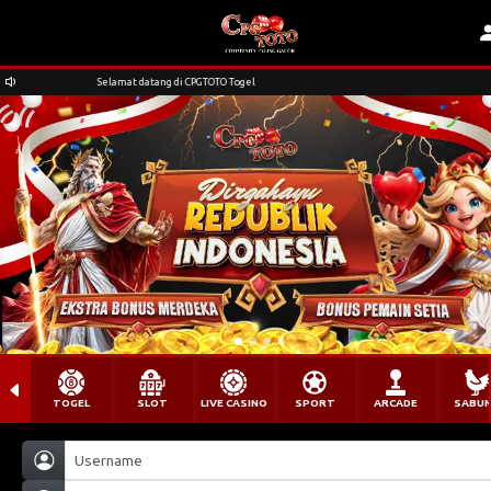
Selamat datang di CPGTOTO Togel
TOGEL
SLOT
LIVE CASINO
SPORT
ARCADE
SABU