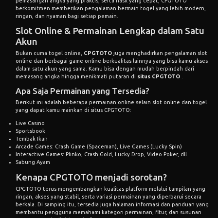
pemasangan angka yang praktis, serta hasil yang cepat, CPGTOTO
berkomitmen memberikan pengalaman bermain togel yang lebih modern,
ringan, dan nyaman bagi setiap pemain.
Slot Online & Permainan Lengkap dalam Satu
Akun
Bukan cuma togel online,
CPGTOTO
juga menghadirkan pengalaman slot
online dan berbagai game online berkualitas lainnya yang bisa kamu akses
dalam satu akun yang sama. Kamu bisa dengan mudah berpindah dari
memasang angka hingga menikmati putaran di
situs CPGTOTO
.
Apa Saja Permainan yang Tersedia?
Berikut ini adalah beberapa permainan online selain slot online dan togel
yang dapat kamu mainkan di situs CPGTOTO:
Live Casino
Sportsbook
Tembak Ikan
Arcade Games: Crash Game (Spaceman), Live Games (Lucky Spin)
Interactive Games: Plinko, Crash Gold, Lucky Drop, Video Poker, dll
Sabung Ayam
Kenapa CPGTOTO menjadi sorotan?
CPGTOTO terus mengembangkan kualitas platform melalui tampilan yang
ringan, akses yang stabil, serta variasi permainan yang diperbarui secara
berkala. Di samping itu, tersedia juga halaman informasi dan panduan yang
membantu pengguna memahami kategori permainan, fitur, dan susunan