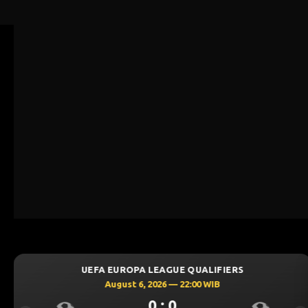
QUALIFIERS
UEFA EUROPA LEAGUE QU
:00 WIB
August 7, 2026 — 00:0
0 : 0