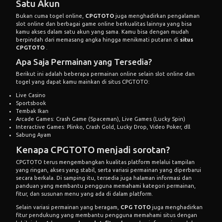
Satu Akun
Bukan cuma togel online,
CPGTOTO
juga menghadirkan pengalaman
slot online dan berbagai game online berkualitas lainnya yang bisa
kamu akses dalam satu akun yang sama. Kamu bisa dengan mudah
berpindah dari memasang angka hingga menikmati putaran di
situs
CPGTOTO
.
Apa Saja Permainan yang Tersedia?
Berikut ini adalah beberapa permainan online selain slot online dan
togel yang dapat kamu mainkan di situs CPGTOTO:
Live Casino
Sportsbook
Tembak Ikan
Arcade Games: Crash Game (Spaceman), Live Games (Lucky Spin)
Interactive Games: Plinko, Crash Gold, Lucky Drop, Video Poker, dll
Sabung Ayam
Kenapa CPGTOTO menjadi sorotan?
CPGTOTO terus mengembangkan kualitas platform melalui tampilan
yang ringan, akses yang stabil, serta variasi permainan yang diperbarui
secara berkala. Di samping itu, tersedia juga halaman informasi dan
panduan yang membantu pengguna memahami kategori permainan,
fitur, dan susunan menu yang ada di dalam platform.
Selain variasi permainan yang beragam,
CPG TOTO
juga menghadirkan
fitur pendukung yang membantu pengguna memahami situs dengan