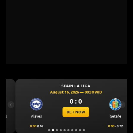
SPAIN LA LIGA
August 16, 2026 — 00:30 WIB
0 : 0
Previous
Next
BET NOW
Alaves
Getafe
0.00
0.62
0.00
-0.72