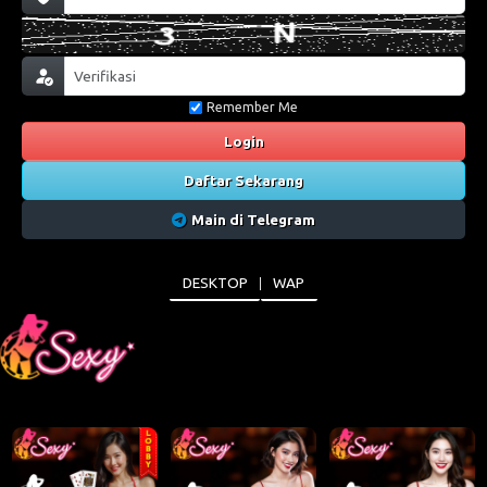
Remember Me
Login
Daftar Sekarang
Main di Telegram
DESKTOP
WAP