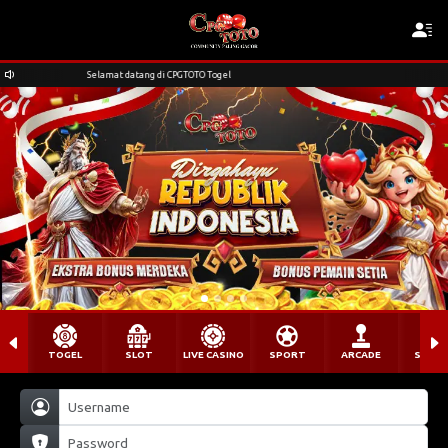
Selamat datang di CPGTOTO Togel
TOGEL
SLOT
LIVE CASINO
SPORT
ARCADE
SABU