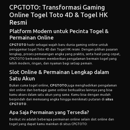
CPGTOTO: Transformasi Gaming
Online Togel Toto 4D & Togel HK
Resmi
Platform Modern untuk Pecinta Togel &
Permainan Online
CPGTOTO
hadir sebagai wajah baru dunia gaming online untuk
penggemar togel Toto 4D dan Togel HK resmi. Dengan pilihan pasaran
lengkap, proses pemasangan angka yang praktis, serta hasil yang cepat,
CPGTOTO berkomitmen memberikan pengalaman bermain togel yang
lebih modern, ringan, dan nyaman bagi setiap pemain.
Slot Online & Permainan Lengkap dalam
Satu Akun
Bukan cuma togel online,
CPGTOTO
juga menghadirkan pengalaman
slot online dan berbagai game online berkualitas lainnya yang bisa
kamu akses dalam satu akun yang sama. Kamu bisa dengan mudah
berpindah dari memasang angka hingga menikmati putaran di
situs
CPGTOTO
.
Apa Saja Permainan yang Tersedia?
Berikut ini adalah beberapa permainan online selain slot online dan
togel yang dapat kamu mainkan di situs CPGTOTO: