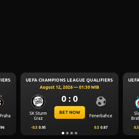
Top Ace 2
Top Ace
Crazy Craz
IERS
E-FOOTBALL F24 ELITE CLUB FRIENDLY
E-
August 7, 2026 — 18:15 WIB
2 : 0
BET NOW
e-
Saint-
e-Newcastle
Manchester
oise
United
ah Master 2
Mahjong Wilds
Disco Pig
e-Ar
City
1.00
0.5
0.60
-0.5
-0.84
0.0