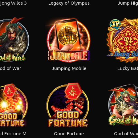
jong Wilds 3
Legacy of Olympus
Jump Hi
od of War
Jumping Mobile
Lucky Ba
d Fortune M
Good Fortune
God of Wa