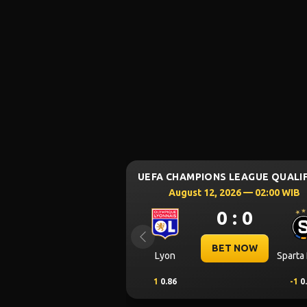
Watah Master Turbo
UEFA CHAMPIONS LEAGUE QUALIF
August 11, 2026 — 22:59 WIB
0 : 0
Previous
BET NOW
Union 
Bodo Glimt
Gill
Crazy Crazy 3
Wat
0.75
0.82
-0.75