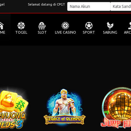
Selamat datang di CPGTOTO Togel
ME
TOGEL
SLOT
LIVE CASINO
SPORT
SABUNG
ARC