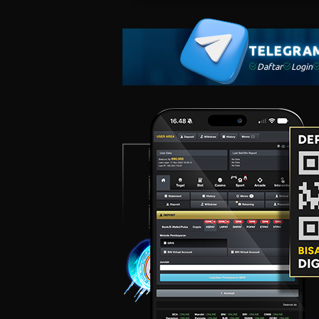
TELEGRA
Daftar
Login
Watah Master
Mahj
Go Fishing