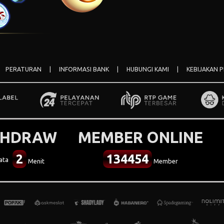
PERATURAN
|
INFORMASI BANK
|
HUBUNGI KAMI
|
KEBIJAKAN P
rror Mirror
Treasure Koi
The Dragon B
Wealth 
THDRAW
MEMBER ONLINE
2
134454
ata
Menit
Member
t 666 Deluxe
Hong Kong Flavor
Diamond Fr