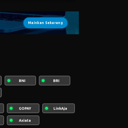
Mainkan Sekarang
ight
Black Wukong
BNI
BRI
House
Myeong Ryang
GOPAY
LinkAja
Axiata