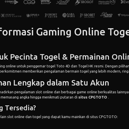
ormasi Gaming Online Toge
ating Market
Baseball Fever
Football Fe
uk Pecinta Togel & Permainan Onli
ing online untuk penggemar togel Toto 4D dan Togel HK resmi. Dengan pilih
O berkomitmen memberikan pengalaman bermain togel yang lebih modern, ring
inan Lengkap dalam Satu Akun
adirkan pengalaman slot online dan berbagai game online berkualitas lainnya
 memasang angka hingga menikmati putaran di
situs CPGTOTO
.
Mr. Miser
Lucky Tigers
Acrobati
g Tersedia?
elain slot online dan togel yang dapat kamu mainkan di situs CPGTOTO: