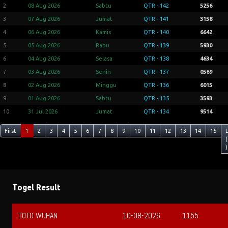
2
08 Aug 2026
Sabtu
QTR - 142
5256
3
07 Aug 2026
Jumat
QTR - 141
3158
4
06 Aug 2026
Kamis
QTR - 140
6642
5
05 Aug 2026
Rabu
QTR - 139
5930
6
04 Aug 2026
Selasa
QTR - 138
4634
7
03 Aug 2026
Senin
QTR - 137
0569
8
02 Aug 2026
Minggu
QTR - 136
6015
9
01 Aug 2026
Sabtu
QTR - 135
3593
10
31 Jul 2026
Jumat
QTR - 134
9514
First
1
2
3
4
5
6
7
8
9
10
11
12
13
14
15
(
)
Togel Result
TOTO WUHAN
10-08-2026
1155