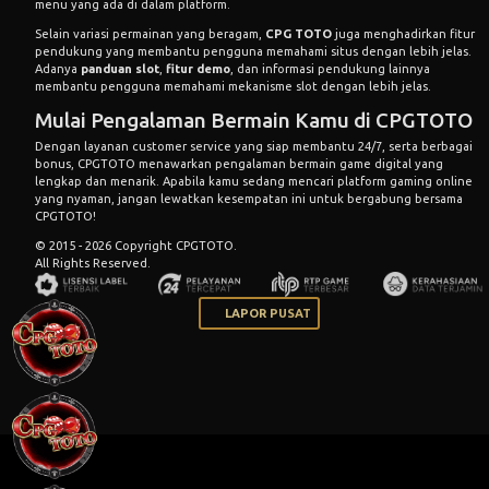
menu yang ada di dalam platform.
Selain variasi permainan yang beragam,
CPG TOTO
juga menghadirkan fitur
pendukung yang membantu pengguna memahami situs dengan lebih jelas.
Adanya
panduan slot
,
fitur demo
, dan informasi pendukung lainnya
membantu pengguna memahami mekanisme slot dengan lebih jelas.
Mulai Pengalaman Bermain Kamu di CPGTOTO
Dengan layanan customer service yang siap membantu 24/7, serta berbagai
bonus, CPGTOTO menawarkan pengalaman bermain game digital yang
lengkap dan menarik. Apabila kamu sedang mencari platform gaming online
yang nyaman, jangan lewatkan kesempatan ini untuk bergabung bersama
CPGTOTO!
© 2015 - 2026 Copyright CPGTOTO.
All Rights Reserved.
LAPOR PUSAT