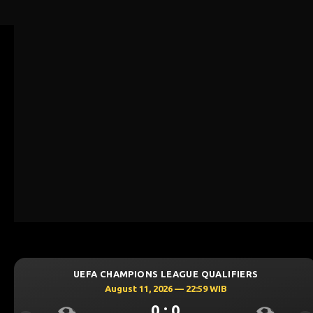
EAGUE QUALIFIERS
UEFA EUROPA LEAG
26 — 22:59 WIB
August 11, 2026
: 0
0 : 