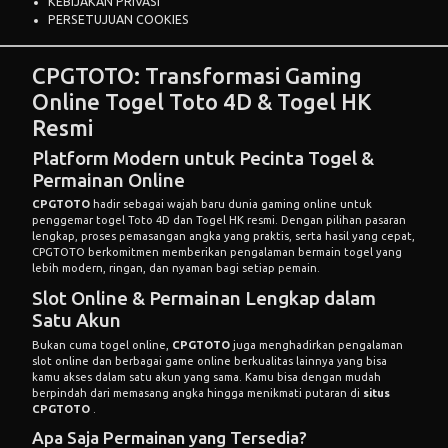
KEBIJAKAN PRIVASI
PERSETUJUAN COOKIES
CPGTOTO: Transformasi Gaming
Online Togel Toto 4D & Togel HK
Resmi
Platform Modern untuk Pecinta Togel &
Permainan Online
CPGTOTO
hadir sebagai wajah baru dunia gaming online untuk
penggemar togel Toto 4D dan Togel HK resmi. Dengan pilihan pasaran
lengkap, proses pemasangan angka yang praktis, serta hasil yang cepat,
CPGTOTO berkomitmen memberikan pengalaman bermain togel yang
lebih modern, ringan, dan nyaman bagi setiap pemain.
Slot Online & Permainan Lengkap dalam
Satu Akun
Bukan cuma togel online,
CPGTOTO
juga menghadirkan pengalaman
slot online dan berbagai game online berkualitas lainnya yang bisa
kamu akses dalam satu akun yang sama. Kamu bisa dengan mudah
berpindah dari memasang angka hingga menikmati putaran di
situs
CPGTOTO
.
Apa Saja Permainan yang Tersedia?