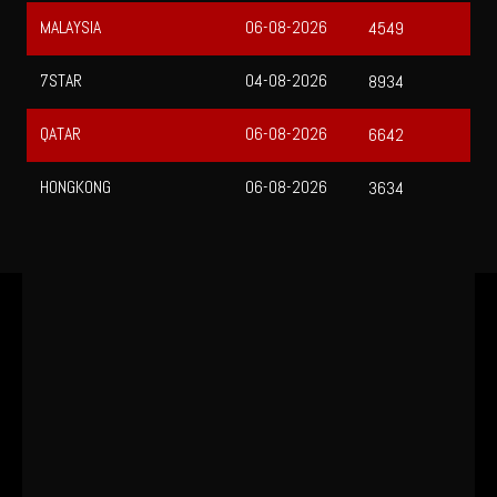
MALAYSIA
06-08-2026
4549
7STAR
04-08-2026
8934
QATAR
06-08-2026
6642
HONGKONG
06-08-2026
3634