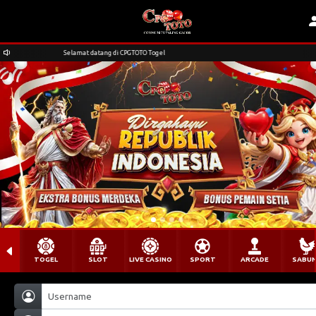
Selamat datang di CPGTOTO Togel
TOGEL
SLOT
LIVE CASINO
SPORT
ARCADE
SABU