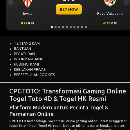
Previous
Ne
 NOW
BET N
Rayo Vallecano
Alaves
-0.25
0.95
0.00
0.62
TENTANG KAMI
BANTUAN
PERATURAN
INFORMASI BANK
HUBUNGI KAMI
KEBIJAKAN PRIVASI
PERSETUJUAN COOKIES
CPGTOTO: Transformasi Gaming Online
Togel Toto 4D & Togel HK Resmi
Platform Modern untuk Pecinta Togel &
Permainan Online
CPGTOTO
hadir sebagai wajah baru dunia gaming online untuk penggemar
togel Toto 4D dan Togel HK resmi. Dengan pilihan pasaran lengkap, proses