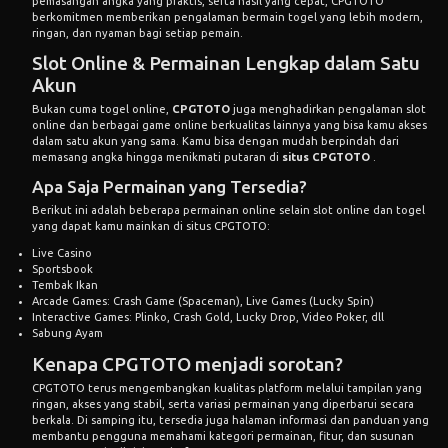
pemasangan angka yang praktis, serta hasil yang cepat, CPGTOTO
berkomitmen memberikan pengalaman bermain togel yang lebih modern,
ringan, dan nyaman bagi setiap pemain.
Slot Online & Permainan Lengkap dalam Satu
Akun
Bukan cuma togel online,
CPGTOTO
juga menghadirkan pengalaman slot
online dan berbagai game online berkualitas lainnya yang bisa kamu akses
dalam satu akun yang sama. Kamu bisa dengan mudah berpindah dari
memasang angka hingga menikmati putaran di
situs CPGTOTO
.
Apa Saja Permainan yang Tersedia?
Berikut ini adalah beberapa permainan online selain slot online dan togel
yang dapat kamu mainkan di situs CPGTOTO:
Live Casino
Sportsbook
Tembak Ikan
Arcade Games: Crash Game (Spaceman), Live Games (Lucky Spin)
Interactive Games: Plinko, Crash Gold, Lucky Drop, Video Poker, dll
Sabung Ayam
Kenapa CPGTOTO menjadi sorotan?
CPGTOTO terus mengembangkan kualitas platform melalui tampilan yang
ringan, akses yang stabil, serta variasi permainan yang diperbarui secara
berkala. Di samping itu, tersedia juga halaman informasi dan panduan yang
membantu pengguna memahami kategori permainan, fitur, dan susunan