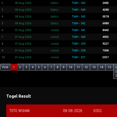
2
08 Aug 2026
Sabtu
TWH - 545
2605
3
08 Aug 2026
Sabtu
TWH - 544
4280
4
08 Aug 2026
Sabtu
TWH - 543
0578
5
08 Aug 2026
Sabtu
TWH - 542
6989
6
07 Aug 2026
Jumat
TWH - 541
8442
7
07 Aug 2026
Jumat
TWH - 540
4935
8
07 Aug 2026
Jumat
TWH - 539
9227
9
07 Aug 2026
Jumat
TWH - 538
7006
10
07 Aug 2026
Jumat
TWH - 537
5357
First
1
2
3
4
5
6
7
8
9
10
11
12
13
14
15
(
)
Togel Result
TOTO WUHAN
08-08-2026
6301