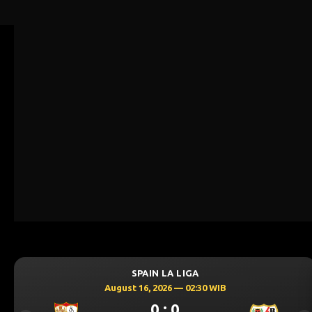
LA LIGA
SPAIN LA
26 — 02:30 WIB
August 16, 2026
: 0
0 : 