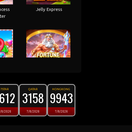
ncess
Jelly Express
ter
anza
Fortune of Olympus
7STAR
QATAR
HONGKONG
612
3158
9943
/8/2026
7/8/2026
7/8/2026