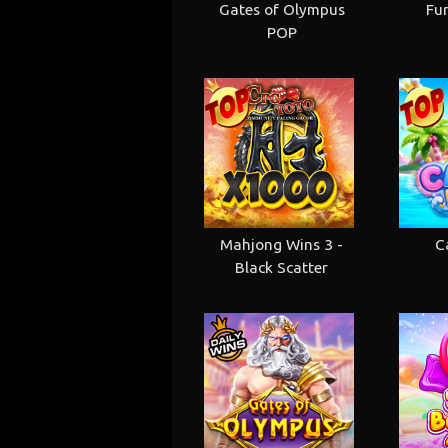
Gates of Olympus
Fur
POP
Mahjong Wins 3 -
C
Black Scatter