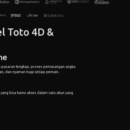
sures
Juicy Fruits
l Toto 4D &
ne
an pasaran lengkap, proses pemasangan angka
an, dan nyaman bagi setiap pemain.
ing
Floating Dragon
s
 yang bisa kamu akses dalam satu akun yang