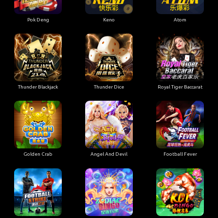
Pok Deng
Keno
Atom
Thunder Blackjack
Thunder Dice
Royal Tiger Baccarat
Golden Crab
Angel And Devil
Football Fever