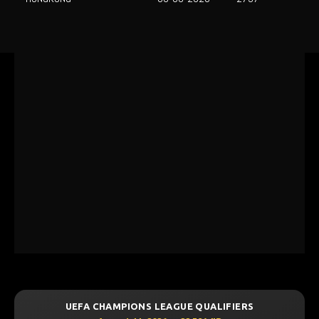
UEFA CHAMPIONS LEAGUE QUALIFIERS