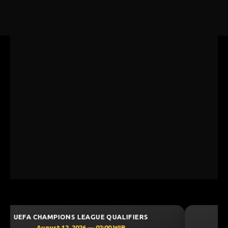
UEFA CHAMPIONS LEAGUE QUALIFIERS
August 12, 2026 — 01:30 WIB