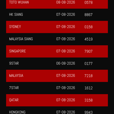
TOTO WUHAN
08-08-2026
0578
HK SIANG
07-08-2026
8867
SYDNEY
07-08-2026
0158
MALAYSIA SIANG
07-08-2026
4519
SINGAPORE
07-08-2026
7907
9STAR
06-08-2026
0177
MALAYSIA
07-08-2026
7218
7STAR
07-08-2026
1612
QATAR
07-08-2026
3158
HONGKONG
07-08-2026
9943