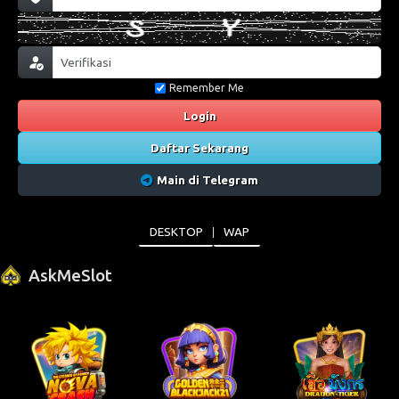
Remember Me
Login
Daftar Sekarang
Main di Telegram
DESKTOP
WAP
AskMeSlot