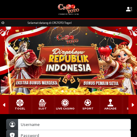
Selamat datang di CPGTOTO Togel
TOGEL
SLOT
LIVE CASINO
SPORT
ARCADE
SABU