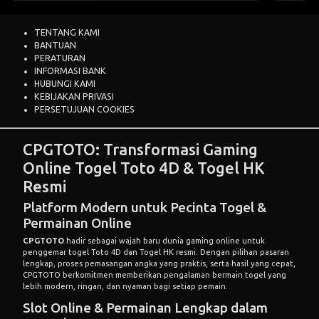
TENTANG KAMI
BANTUAN
PERATURAN
INFORMASI BANK
HUBUNGI KAMI
KEBIJAKAN PRIVASI
PERSETUJUAN COOKIES
CPGTOTO: Transformasi Gaming
Online Togel Toto 4D & Togel HK
Resmi
Platform Modern untuk Pecinta Togel &
Permainan Online
CPGTOTO
hadir sebagai wajah baru dunia gaming online untuk
penggemar togel Toto 4D dan Togel HK resmi. Dengan pilihan pasaran
lengkap, proses pemasangan angka yang praktis, serta hasil yang cepat,
CPGTOTO berkomitmen memberikan pengalaman bermain togel yang
lebih modern, ringan, dan nyaman bagi setiap pemain.
Slot Online & Permainan Lengkap dalam