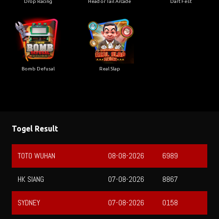
Drop Racing
Head or Tail Arcade
Dart Fest
Bomb Defusal
Real Slap
Togel Result
TOTO WUHAN
08-08-2026
6989
HK SIANG
07-08-2026
8867
SYDNEY
07-08-2026
0158